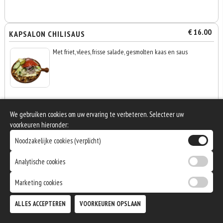
€ 16.00
KAPSALON CHILISAUS
Met friet, vlees, frisse salade, gesmolten kaas en saus
We gebruiken cookies om uw ervaring te verbeteren. Selecteer uw
voorkeuren hieronder:
€ 17.00
KAPSALON CHILISAUS SPECIAAL
Noodzakelijke cookies (verplicht)
Met friet, vlees, paprika, ui, champignons frisse salade,
gesmolten kaas en saus
Analytische cookies
Marketing cookies
0
€ 0,00
ALLES ACCEPTEREN
VOORKEUREN OPSLAAN
€ 16.00
KAPSALON SHOARMA