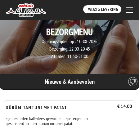
WIJZIG LEVERING
BEZORGMENU
Openingstijden op :
10-08-2026
Bezorging:
12:00-20:45
Afhalen:
11:30-21:00
Nieuwe & Aanbevolen
€ 14.00
DÜRÜM TANTUNI MET PATAT
Fijngesneden kalfsvlees, gewokt met specerijen en
geserveerd_in_een_durum inclusief patat.