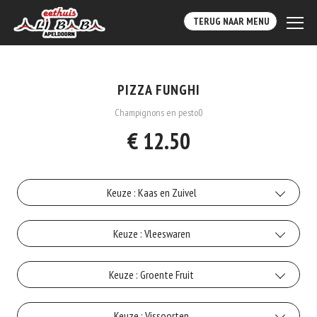
TERUG NAAR MENU
PIZZA FUNGHI
Champignons en pesto0
€ 12.50
Keuze : Kaas en Zuivel
Kaas
Keuze : Vleeswaren
+€1.00
Gehakt
Keuze : Groente Fruit
Gorgonzola
+€2.50
+€1.50
Artisjok
Keuze : Vissoorten