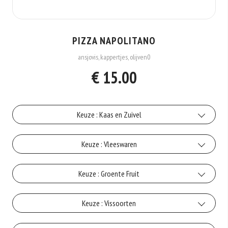
PIZZA NAPOLITANO
ansjovis, kappertjes, olijven0
€ 15.00
Keuze : Kaas en Zuivel
Kaas
Keuze : Vleeswaren
+€1.00
Gehakt
Keuze : Groente Fruit
Gorgonzola
+€2.50
+€1.50
Artisjok
Keuze : Vissoorten
Ham
Mozzarella
+€1.00
+€2.00