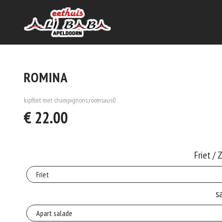
ROMINA
kipfilet met champignons,roomsaus0
€ 22.00
Friet / 
s