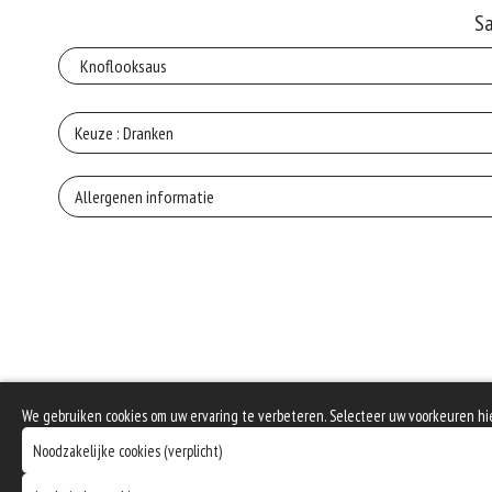
S
Keuze : Dranken
Heinek
Allergenen informatie
Geen aangegeven allergenen.
Coca
Cola
Cola 
We gebruiken cookies om uw ervaring te verbeteren. Selecteer uw voorkeuren hi
Noodzakelijke cookies (verplicht)
Fa