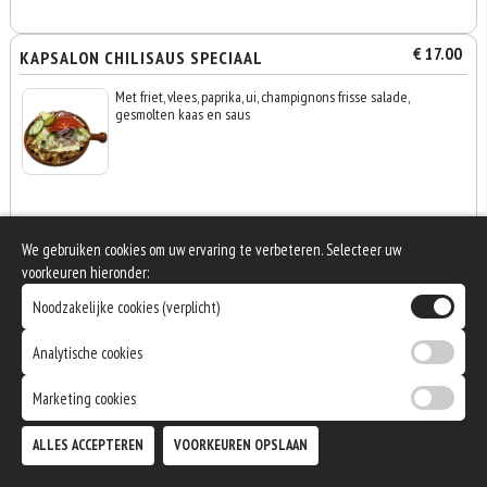
€ 17.00
KAPSALON CHILISAUS SPECIAAL
Met friet, vlees, paprika, ui, champignons frisse salade,
gesmolten kaas en saus
We gebruiken cookies om uw ervaring te verbeteren. Selecteer uw
€ 16.00
KAPSALON SHOARMA
voorkeuren hieronder:
Met friet, shoarma, frisse salade, gesmolten kaas en saus
Noodzakelijke cookies (verplicht)
Analytische cookies
Marketing cookies
0
€ 0,00
ALLES ACCEPTEREN
VOORKEUREN OPSLAAN
€ 17.00
KAPSALON SHOARMA SPECIAAL