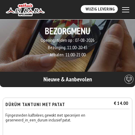
WIJZIG LEVERING
BEZORGMENU
Openingstijden op :
07-08-2026
Bezorging:
11:00-20:45
Afhalen:
11:00-21:00
Nieuwe & Aanbevolen
€ 14.00
DÜRÜM TANTUNI MET PATAT
Fijngesneden kalfsvlees, gewokt met specerijen en
geserveerd_in_een_durum inclusief patat.