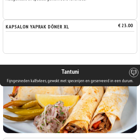
€ 23.00
KAPSALON YAPRAK DÖNER XL
Tantuni
Fijngesneden kalfsvlees, gewokt met specerijen en geserveerd in een durum.