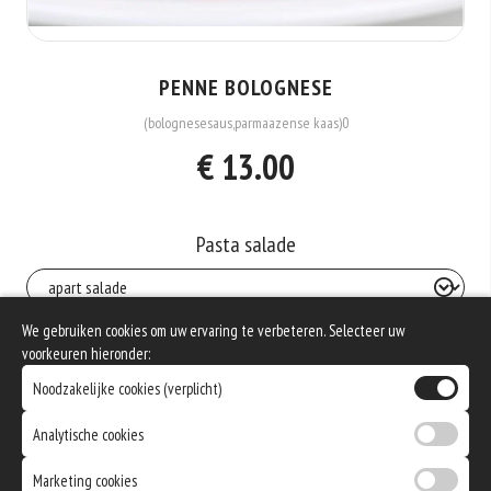
PENNE BOLOGNESE
(bolognesesaus,parmaazense kaas)0
€ 13.00
Pasta salade
We gebruiken cookies om uw ervaring te verbeteren. Selecteer uw
Keuze : Dranken
voorkeuren hieronder:
Noodzakelijke cookies (verplicht)
Heineken blik 0.33l
Allergenen informatie
Analytische cookies
+€3.25
Geen aangegeven allergenen.
Marketing cookies
Coca-cola 0.33l