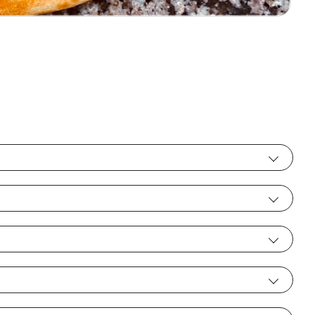
Kaas
+€1.00
Gehakt
rgonzola
+€2.50
+€1.50
Artisjok
Ham
zzarella
+€1.00
+€2.00