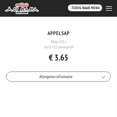
TERUG NAAR MENU
APPELSAP
Blikje 0.33 l
incl. € 0,15 statiegeld
0
€ 3.65
Allergenen informatie
Geen aangegeven allergenen.